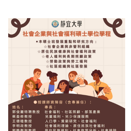
跳
到
主
要
內
容
區