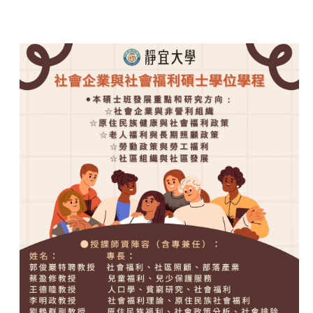
跳
到
主
要
內
容
區